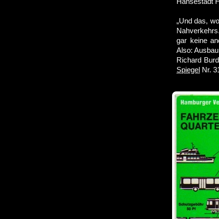
Hansestadt 
„Und das, wor
Nahverkehrs.
gar keine an
Also: Ausbau
Richard Burd
Spiegel
Nr. 31