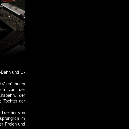
S-Bahn und U-
07 eröffneten
lich von der
chsbahn, der
 Tochter der
d seither von
prünglich im
er Freien und