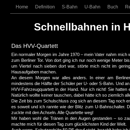
Home
Definition
S-Bahn
U-Bahn
Buch
R
Schnellbahnen in 
Das HVV-Quartett
Ein normaler Morgen im Jahre 1970 – mein Vater nahm mich 
zum Berliner Tor. Von dort ging ich nur noch wenige Meter bis
um Viertel nach sieben dort war, störte mich nicht im gerin
Hausaufgaben machen.
An diesem Morgen war alles anders. In einer am Berlin
mindestens die Hälfte der Schüler per U- oder S-Bahn. Und an 
HVV-Fahrzeugquartett in der Hand. Nur ich nicht! Sie hatte
Natürlich wollte keiner tauschen, dabei hätte ich so ziemlich al
Die Zeit bis zum Schulschluss zog sich an diesem Tag noch end
es soweit und ich rannte wie der Blitz zum U-Bahnschalter. 
zuckte mit den Achseln. Alle Quartette weg!
Mir haben wohl die Tränen in den Augen gestanden – so zau
machte mich für diesen Tag zum glücklichsten Kind der Welt.
Auch wenn „Schutzgebühr 50 Pf“ drauf steht, bezahlt habe ich 