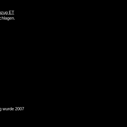
bzug ET
chlagen.
rg wurde 2007