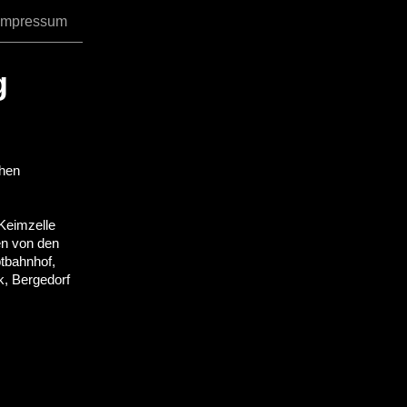
Impressum
g
chen
Keimzelle
en von den
tbahnhof,
, Bergedorf