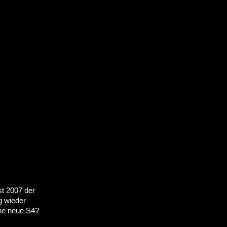
t 2007 der
g wieder
ine neue S4?