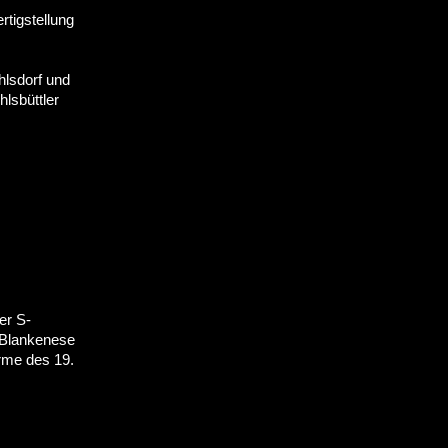
rtigstellung
lsdorf und
lsbüttler
er S-
 Blankenese
rme des 19.